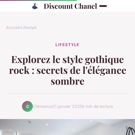
Discount Chanel
Accueil
›
Lifestyle
LIFESTYLE
Explorez le style gothique
rock : secrets de l'élégance
sombre
Clémence
21 janvier 2025
6 min de lecture
C