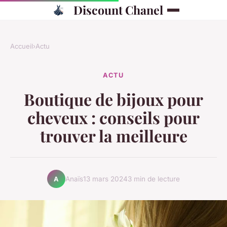
Discount Chanel
Accueil
›
Actu
ACTU
Boutique de bijoux pour
cheveux : conseils pour
trouver la meilleure
Anaïs
13 mars 2024
3 min de lecture
A