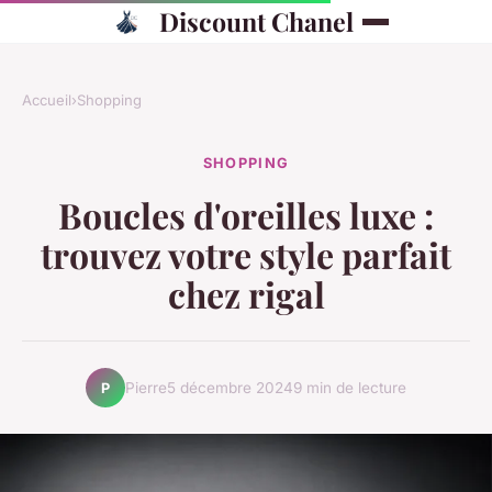
Discount Chanel
Accueil
›
Shopping
SHOPPING
Boucles d'oreilles luxe :
trouvez votre style parfait
chez rigal
Pierre
5 décembre 2024
9 min de lecture
P