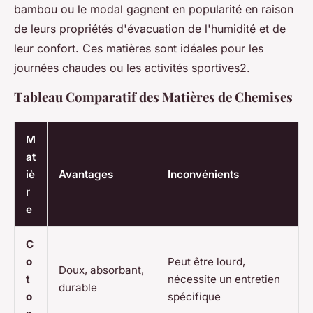
bambou ou le modal gagnent en popularité en raison
de leurs propriétés d'évacuation de l'humidité et de
leur confort. Ces matières sont idéales pour les
journées chaudes ou les activités sportives2.
Tableau Comparatif des Matières de Chemises
M
at
iè
Avantages
Inconvénients
r
e
C
o
Peut être lourd,
Doux, absorbant,
t
nécessite un entretien
durable
o
spécifique