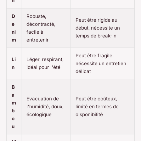
n
D
Robuste,
Peut être rigide au
e
décontracté,
début, nécessite un
ni
facile à
temps de break-in
m
entretenir
Peut être fragile,
Li
Léger, respirant,
nécessite un entretien
n
idéal pour l'été
délicat
B
a
Évacuation de
Peut être coûteux,
m
l'humidité, doux,
limité en termes de
b
écologique
disponibilité
o
u