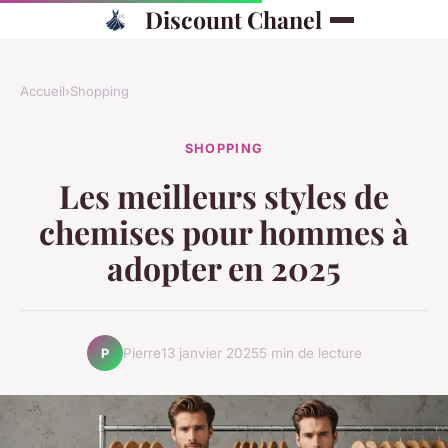
Discount Chanel
Accueil
›
Shopping
SHOPPING
Les meilleurs styles de
chemises pour hommes à
adopter en 2025
Pierre
13 janvier 2025
5 min de lecture
P