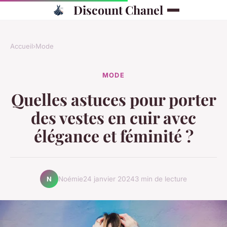
Discount Chanel
Accueil
›
Mode
MODE
Quelles astuces pour porter
des vestes en cuir avec
élégance et féminité ?
Noémie
24 janvier 2024
3 min de lecture
N