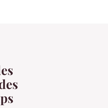
des
 des
mps