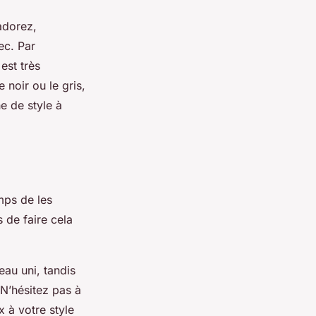
adorez,
ec. Par
est très
 noir ou le gris,
e de style à
mps de les
s de faire cela
au uni, tandis
N’hésitez pas à
 à votre style