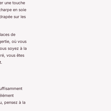
ter une touche
charpe en soie
drapée sur les
places de
ertie
, où vous
ous soyez à la
ré, vous êtes
t.
suffisamment
 élément
u, pensez à la