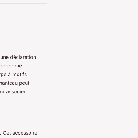
e une déclaration
coordonné
rpe à motifs
manteau peut
ur associer
. Cet accessoire