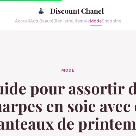
Discount Chanel
Accueil
Actu
Beauté
Bien-etre
Lifestyle
Mode
Shopping
MODE
ide pour assortir 
arpes en soie avec
nteaux de printe