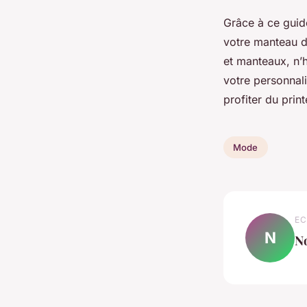
Grâce à ce guid
votre manteau de
et manteaux, n’
votre personnali
profiter du prin
Mode
EC
N
N