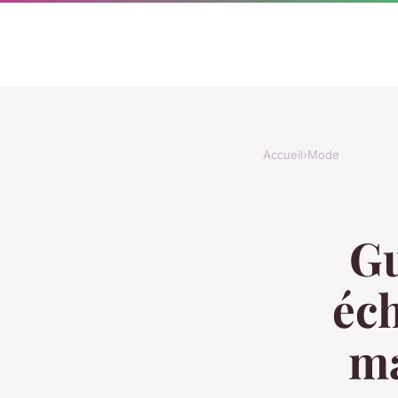
Accueil
›
Mode
Gu
éch
ma