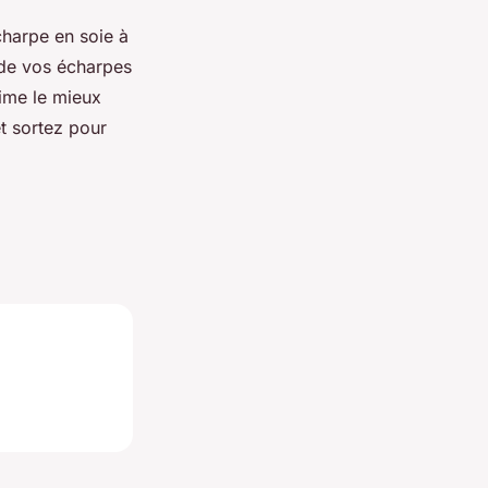
charpe en soie à
e de vos écharpes
rime le mieux
et sortez pour