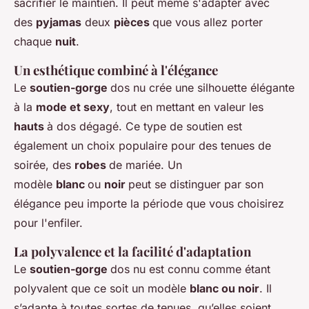
sacrifier le maintien. Il peut même s'adapter avec
des
pyjamas
deux
pièces
que vous allez porter
chaque
nuit
.
Un esthétique combiné à l'élégance
Le
soutien-gorge
dos nu crée une silhouette élégante
à la
mode et sexy
, tout en mettant en valeur les
hauts
à dos dégagé. Ce type de soutien est
également un choix populaire pour des tenues de
soirée, des
robes
de mariée. Un
modèle
blanc
ou
noir
peut se distinguer par son
élégance peu importe la période que vous choisirez
pour l'enfiler.
La polyvalence et la facilité d'adaptation
Le
soutien-gorge
dos nu est connu comme étant
polyvalent que ce soit un modèle
blanc ou noir
. Il
s’adapte à toutes sortes de tenues, qu’elles soient