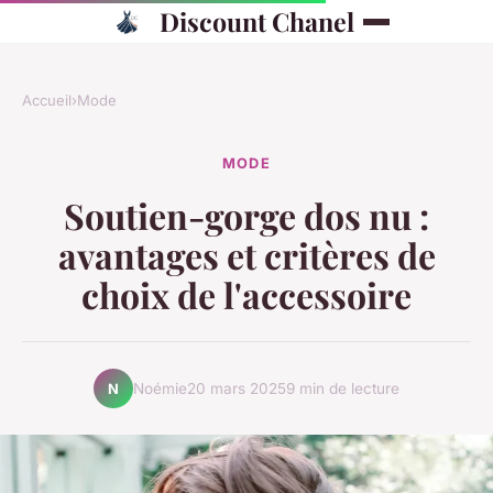
Discount Chanel
Accueil
›
Mode
MODE
Soutien-gorge dos nu :
avantages et critères de
choix de l'accessoire
Noémie
20 mars 2025
9 min de lecture
N