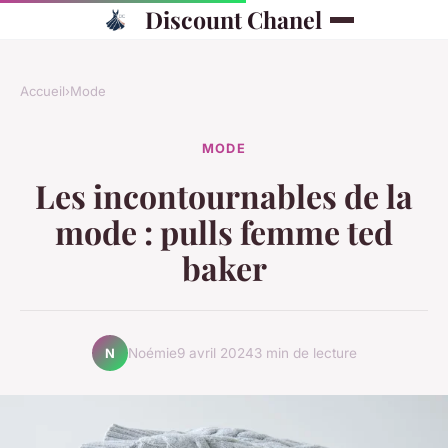
Discount Chanel
Accueil
›
Mode
MODE
Les incontournables de la
mode : pulls femme ted
baker
Noémie
9 avril 2024
3 min de lecture
N