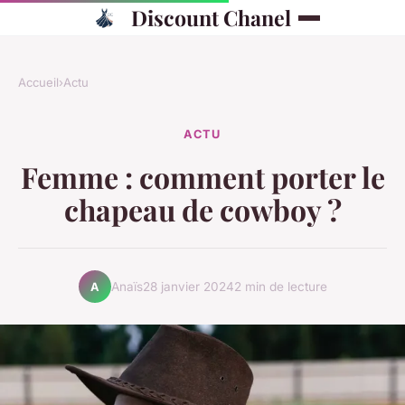
Discount Chanel
Accueil
›
Actu
ACTU
Femme : comment porter le
chapeau de cowboy ?
Anaïs
28 janvier 2024
2 min de lecture
A