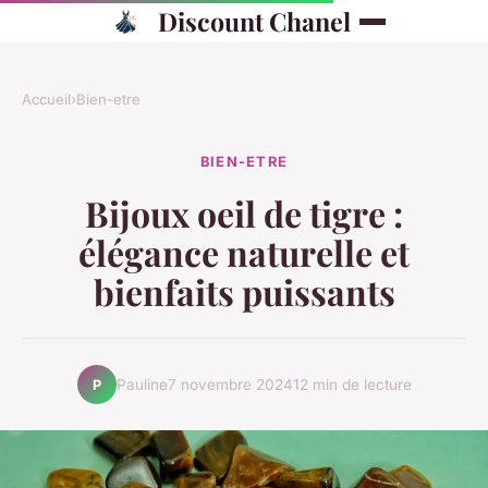
Discount Chanel
Accueil
›
Bien-etre
BIEN-ETRE
Bijoux oeil de tigre :
élégance naturelle et
bienfaits puissants
Pauline
7 novembre 2024
12 min de lecture
P